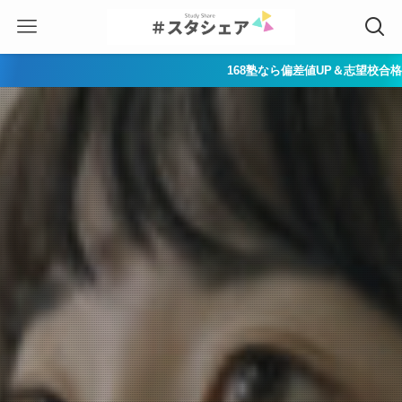
168塾なら偏差値UP＆志望校合格へ一直線！努力