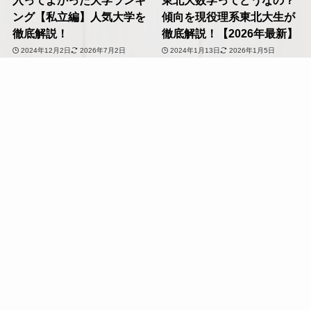
入ってよかった大学ランキ
東北大数学ってどうなの？
ング【私立編】人気大学を
傾向を現役理系東北大生が
徹底解説！
徹底解説！【2026年最新】
2024年12月2日
2026年7月2日
2024年1月13日
2026年1月5日
学習管理
勉強法
塾選び
トップへ
保護者
その他の大学受験
【テンプレあり】受験生の
江戸川大学は恥ずかしい？
親にかける言葉のNG例と
いいえ！実は教育の充実し
おすすめ例文集！
た中堅私大！
2024年1月17日
2025年8月9日
2025年2月13日
2026年7月2日
東北大学受験
東北大学受験