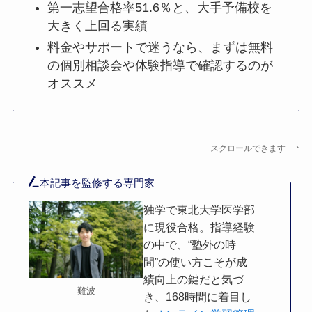
第一志望合格率51.6％と、大手予備校を
大きく上回る実績
料金やサポートで迷うなら、まずは無料
の個別相談会や体験指導で確認するのが
オススメ
スクロールできます
本記事を監修する専門家
独学で東北大学医学部
に現役合格。指導経験
の中で、“塾外の時
間”の使い方こそが成
績向上の鍵だと気づ
難波
き、168時間に着目し