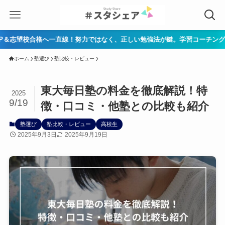
線！努力ではなく、正しい勉強法が鍵。学習コーチングを無料体験▶ 公式HPは
ホーム
塾選び
塾比較・レビュー
東大毎日塾の料金を徹底解説！特
2025
9/19
徴・口コミ・他塾との比較も紹介
塾選び
塾比較・レビュー
高校生
2025年9月3日
2025年9月19日