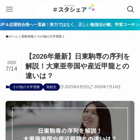
格へ一直線！努力ではなく、正しい勉強法が鍵。学習コーチングを無料体験▶ 公
ホーム
受験情報
その他の大学受験
【2026年最新】日東駒専の序列を
2026
解説！大東亜帝国や産近甲龍との
7/14
違いは？
2025年6月5日
2026年7月14日
その他の大学受験
高校生