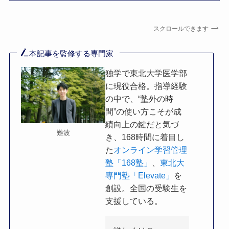
スクロールできます
本記事を監修する専門家
独学で東北大学医学部
に現役合格。指導経験
の中で、“塾外の時
間”の使い方こそが成
績向上の鍵だと気づ
難波
き、168時間に着目し
た
オンライン学習管理
塾「168塾」
、
東北大
専門塾「Elevate」
を
創設。全国の受験生を
支援している。