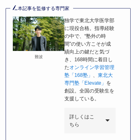
本記事を監修する専門家
独学で東北大学医学部
に現役合格。指導経験
の中で、“塾外の時
間”の使い方こそが成
績向上の鍵だと気づ
難波
き、168時間に着目し
た
オンライン学習管理
塾「168塾」
、
東北大
専門塾「Elevate」
を
創設。全国の受験生を
支援している。
詳しくはこ
ちら