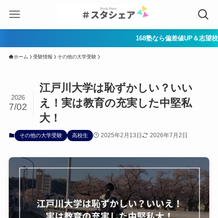
168塾なら偏差値UP＆志望校合格へ一直線！努力
ホーム
受験情報
その他の大学受験
江戸川大学は恥ずかしい？いい
2026
え！実は教育の充実した中堅私
7/02
大！
2025年2月13日
2026年7月2日
その他の大学受験
高校生