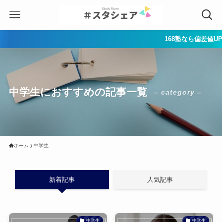
168塾なら偏差値UP＆志
中学生におすすめの記事一覧
– category –
ホーム
中学生
新着記事
人気記事
中学生
中学生