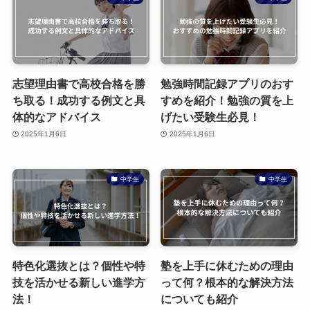
志望理由書で高校合格を勝
勉強時間記録アプリのおす
ち取る！成功する例文と具
すめを紹介！勉強の質を上
体的なアドバイス
げたい受験生必見！
2025年1月6日
2025年1月6日
中学生
中学生
特色化選抜とは？個性や特
塾を上手に休むための理由
技を活かせる新しい進学方
って何？根本的な解決方法
法！
についても紹介