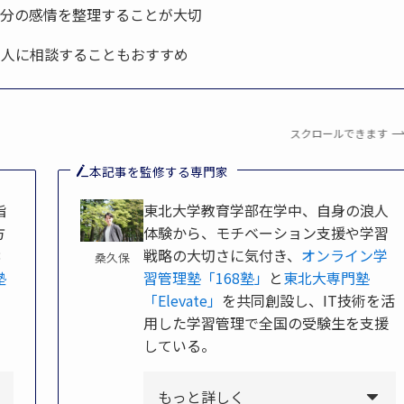
自分の感情を整理することが大切
の人に相談することもおすすめ
スクロールできます
本記事を監修する専門家
指
東北大学教育学部在学中、自身の浪人
方
体験から、モチベーション支援や学習
8
戦略の大切さに気付き、
オンライン学
桑久保
塾
習管理塾「168塾」
と
東北大専門塾
」
「Elevate」
を共同創設し、IT技術を活
用した学習管理で全国の受験生を支援
している。
もっと詳しく