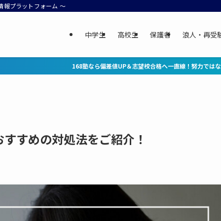
情報プラットフォーム ～
中学生
高校生
保護者
浪人・再受
塾なら偏差値UP＆志望校合格へ一直線！努力ではなく、正しい勉強法が鍵。学習コー
おすすめの対処法をご紹介！