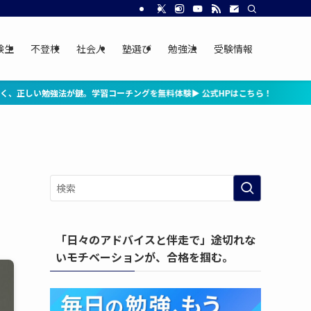
験生
不登校
社会人
塾選び
勉強法
受験情報
チングを無料体験▶ 公式HPはこちら！
「日々のアドバイスと伴走で」途切れな
いモチベーションが、合格を掴む。