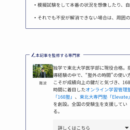
・
模擬試験をして本番の状況を想像したり、
・
それでも不安が解消できない場合は、周囲
本記事を監修する専門家
独学で東北大学医学部に現役合格。
導経験の中で、“塾外の時間”の使い
こそが成績向上の鍵だと気づき、16
難波
時間に着目した
オンライン学習管理
「168塾」
、
東北大専門塾「Elevate
を創設。全国の受験生を支援してい
る。
詳しくはこちら