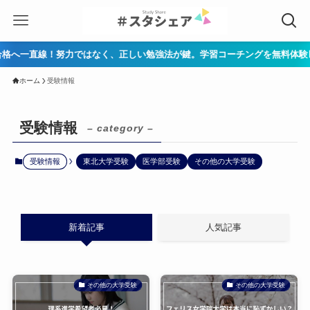
一直線！努力ではなく、正しい勉強法が鍵。学習コーチングを無料体験▶ 公式H
ホーム
受験情報
受験情報
– category –
受験情報
東北大学受験
医学部受験
その他の大学受験
新着記事
人気記事
その他の大学受験
その他の大学受験