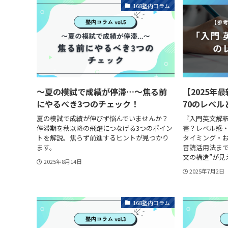
168塾内コラム
〜夏の模試で成績が停滞…〜焦る前
【2025年
にやるべき3つのチェック！
70のレベ
夏の模試で成績が伸びず悩んでいませんか？
『入門英文解釈
停滞期を秋以降の飛躍につなげる3つのポイン
書？レベル感
トを解説。焦らず前進するヒントが見つかり
タイミング・
ます。
音読活用法まで
文の構造”が見
2025年8月14日
2025年7月2日
168塾内コラム