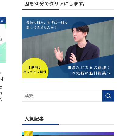
因を30分でクリアにします。
ラム
し
ます
保
び
く
人気記事