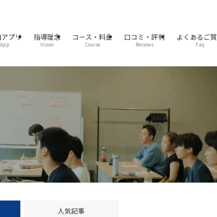
自アプリ
指導理念
コース・料金
口コミ・評判
よくあるご
App
Vision
Course
Reviews
Faq
人気記事