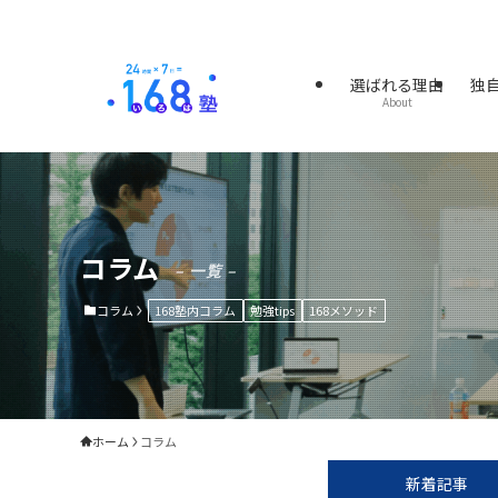
選ばれる理由
独
About
コラム
– 一覧 –
コラム
168塾内コラム
勉強tips
168メソッド
ホーム
コラム
新着記事