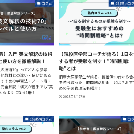
コラム
168塾内コ
最新】入門 英文解釈の技術
【現役医学部コーチが語る】1日を
ルと使い方を徹底解説！
する者が受験を制す！”時間割戦
略”とは
の技術70』ってどんな参考
・他教材との違い・使い始める
旧帝大医学部生が語る、偏差値50台から合
おすすめの学習法・ノート術・
を勝ち取った「時間割活用術」とは？おす
完全解説！構文が苦手でも“英
めの学習管理法も紹介！
えるようになる1冊！
2025年6月27日
168塾内コラム
コ