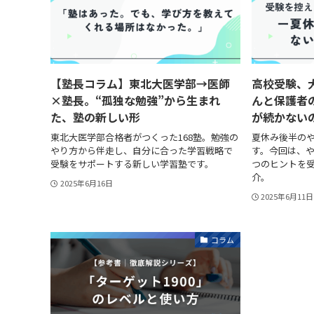
【塾長コラム】東北大医学部→医師
高校受験、
×塾長。“孤独な勉強”から生まれ
んと保護者
た、塾の新しい形
が続かない
東北大医学部合格者がつくった168塾。勉強の
夏休み後半の
やり方から伴走し、自分に合った学習戦略で
す。今回は、や
受験をサポートする新しい学習塾です。
つのヒントを
介。
2025年6月16日
2025年6月11日
コラム