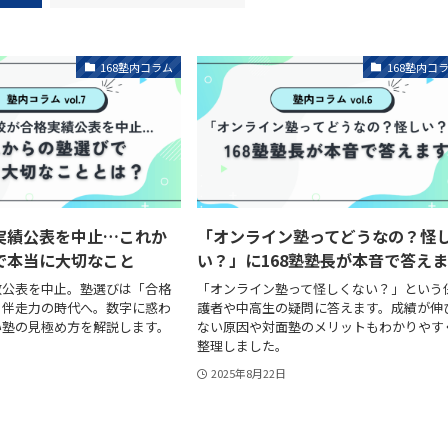
168塾内コラム
168塾内コ
実績公表を中止…これか
「オンライン塾ってどうなの？怪
で本当に大切なこと
い？」に168塾塾長が本音で答え
数公表を中止。塾選びは「合格
「オンライン塾って怪しくない？」という
く伴走力の時代へ。数字に惑わ
護者や中高生の疑問に答えます。成績が伸
い塾の見極め方を解説します。
ない原因や対面塾のメリットもわかりやす
整理しました。
2025年8月22日