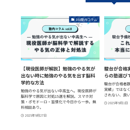
168塾内コラム
【現役医師が解説】勉強のやる気が
駿台が合格
出ない時に勉強のやる気を出す脳科
らの塾選び
学的な方法
駿台が合格者
実績」ではな
勉強のやる気が出ない中高生へ。現役医師が
されない、良
脳科学で原因と対処15選を解説。スマホ対
策・ポモドーロ・習慣化で今日から一歩。無
2025年9月1日
料相談あり。
2025年9月27日