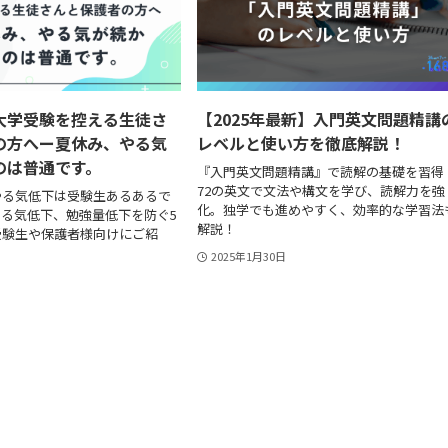
大学受験を控える生徒さ
【2025年最新】入門英文問題精講
の方へー夏休み、やる気
レベルと使い方を徹底解説！
のは普通です。
『入門英文問題精講』で読解の基礎を習得
72の英文で文法や構文を学び、読解力を強
やる気低下は受験生あるあるで
化。独学でも進めやすく、効率的な学習法
る気低下、勉強量低下を防ぐ5
解説！
受験生や保護者様向けにご紹
2025年1月30日