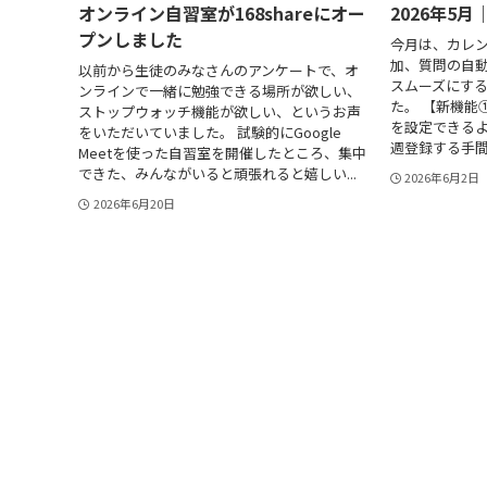
オンライン自習室が168shareにオー
2026年5
プンしました
今月は、カレ
加、質問の自
以前から生徒のみなさんのアンケートで、オ
スムーズにす
ンラインで一緒に勉強できる場所が欲しい、
た。 【新機能
ストップウォッチ機能が欲しい、というお声
を設定できるよ
をいただいていました。 試験的にGoogle
週登録する手間
Meetを使った自習室を開催したところ、集中
できた、みんながいると頑張れると嬉しい...
2026年6月2日
2026年6月20日