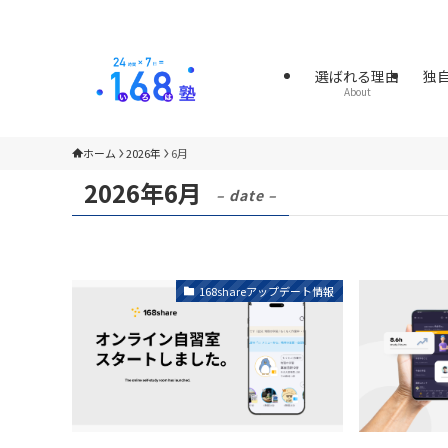
選ばれる理由
独
About
ホーム
2026年
6月
2026年6月
– date –
168shareアップデート情報