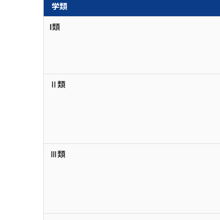
学類
I類
Ⅱ類
Ⅲ類