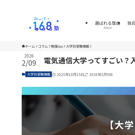
選ばれる理由
独
About
ホーム
コラム
勉強tips
大学別受験情報
2026
電気通信大学ってすごい？
2/09
大学別受験情報
2025年10月15日
2026年2月9日