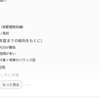
が高い
（首都圏理系編）
い高校
4年度までの傾向をもとに）
約力が勝負
良問が多い
計算＋考察のバランス型
戦略
とし穴と対策
もっと見る