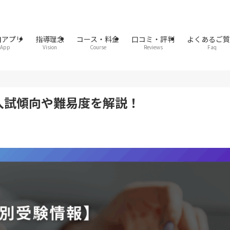
自アプリ
指導理念
コース・料金
口コミ・評判
よくあるご
App
Vision
Course
Reviews
Faq
入試傾向や難易度を解説！