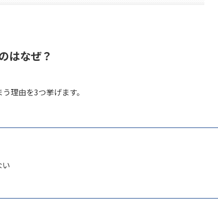
のはなぜ？
まう理由を3つ挙げます。
ない