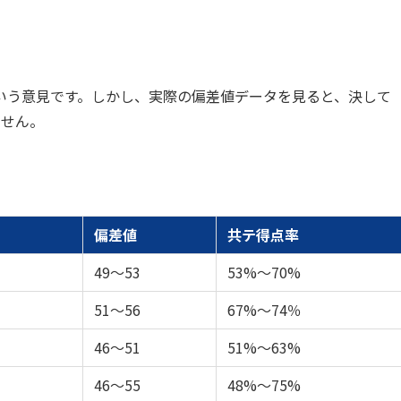
いう意見です。しかし、実際の偏差値データを見ると、決して
ません。
偏差値
共テ得点率
49～53
53%～70%
51～56
67%～74％
46～51
51%～63%
46～55
48%～75%