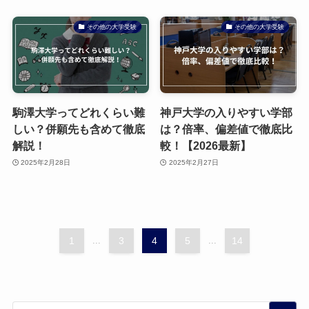
その他の大学受験
その他の大学受験
駒澤大学ってどれくらい難
神戸大学の入りやすい学部
しい？併願先も含めて徹底
は？倍率、偏差値で徹底比
解説！
較！【2026最新】
2025年2月28日
2025年2月27日
1
...
3
4
5
...
14