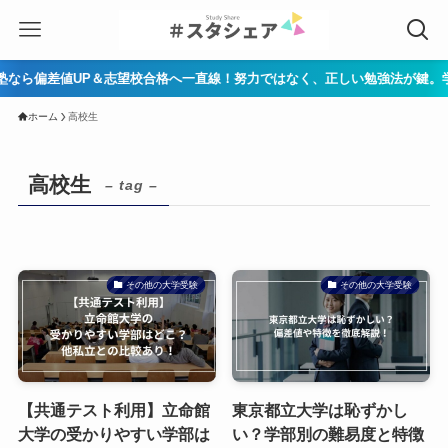
偏差値UP＆志望校合格へ一直線！努力ではなく、正しい勉強法が鍵。学習コー
ホーム
高校生
高校生
– tag –
その他の大学受験
その他の大学受験
【共通テスト利用】立命館
東京都立大学は恥ずかし
大学の受かりやすい学部は
い？学部別の難易度と特徴