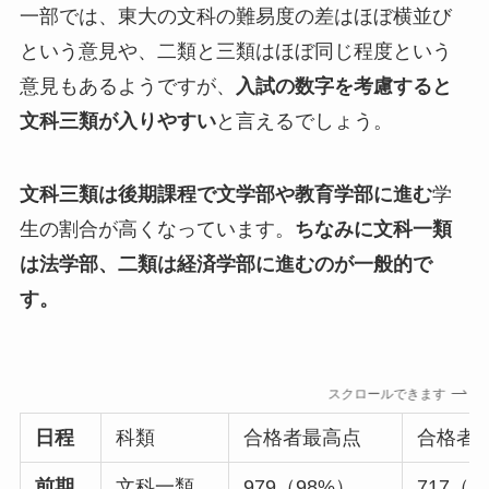
一部では、東大の文科の難易度の差はほぼ横並び
という意見や、二類と三類はほぼ同じ程度という
意見もあるようですが、
入試の数字を考慮すると
文科三類が入りやすい
と言えるでしょう。
文科三類は後期課程で文学部や教育学部に進む
学
生の割合が高くなっています。
ちなみに文科一類
は法学部、二類は経済学部に進むのが一般的で
す。
スクロールできます
日程
科類
合格者最高点
合格者
前期
文科一類
979（98%）
717（7