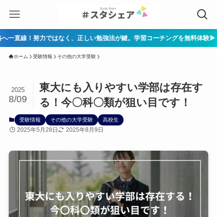
はなく、正しい勉強法が鍵。学習コーチングを無料体験▶ 公式HPはこちら！
ホーム
受験情報
その他の大学受験
東大にも入りやすい学部は存在す
2025
8/09
る！今〇科〇類が狙い目です！
受験情報
その他の大学受験
高校生
2025年5月28日
2025年8月9日