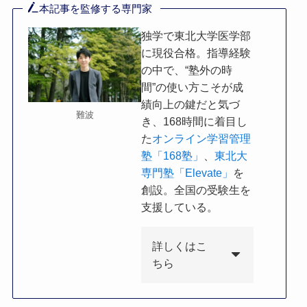
本記事を監修する専門家
独学で東北大学医学部
に現役合格。指導経験
の中で、“塾外の時
間”の使い方こそが成
績向上の鍵だと気づ
難波
き、168時間に着目し
た
オンライン学習管理
塾「168塾」
、
東北大
専門塾「Elevate」
を
創設。全国の受験生を
支援している。
詳しくはこ
ちら