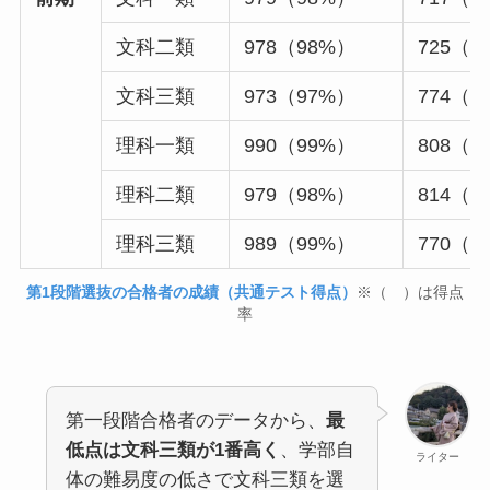
文科二類
978（98%）
725（7
文科三類
973（97%）
774（7
理科一類
990（99%）
808（8
理科二類
979（98%）
814（8
理科三類
989（99%）
770（7
第1段階選抜の合格者の成績（共通テスト得点）
※（ ）は得点
率
第一段階合格者のデータから、
最
低点は文科三類が1番高く
、学部自
ライター
体の難易度の低さで文科三類を選