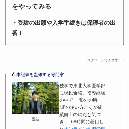
をやってみる
・受験の出願や入学手続きは保護者の出
番！
スクロールできます
本記事を監修する専門家
独学で東北大学医学部
に現役合格。指導経験
の中で、“塾外の時
間”の使い方こそが成
績向上の鍵だと気づ
難波
き、168時間に着目し
た
オンライン学習管理