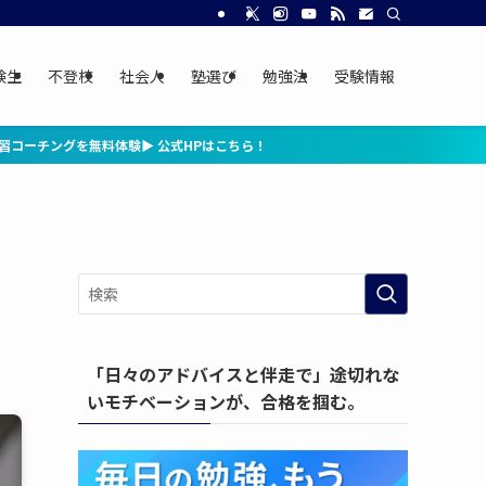
験生
不登校
社会人
塾選び
勉強法
受験情報
式HPはこちら！
「日々のアドバイスと伴走で」途切れな
いモチベーションが、合格を掴む。