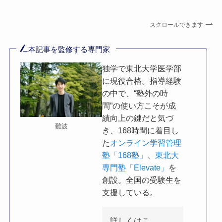
スクロールできます
本記事を監修する専門家
独学で東北大学医学部
に現役合格。指導経験
の中で、“塾外の時
間”の使い方こそが成
績向上の鍵だと気づ
難波
き、168時間に着目し
た
オンライン学習管理
塾「168塾」
、
東北大
専門塾「Elevate」
を
創設。全国の受験生を
支援している。
詳しくはこ