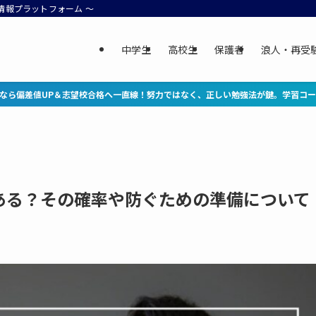
情報プラットフォーム ～
中学生
高校生
保護者
浪人・再受
線！努力ではなく、正しい勉強法が鍵。学習コーチングを無料体験▶ 公式HPはこち
ある？その確率や防ぐための準備について