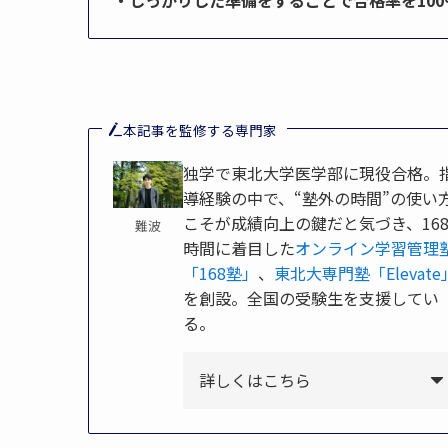
・しっかりした準備をすることで合格率を10
本記事を監修する専門家
独学で東北大学医学部に現役合格。
導経験の中で、“塾外の時間”の使い
こそが成績向上の鍵だと気づき、16
難波
時間に着目した
オンライン学習管理
「168塾」
、
東北大専門塾「Elevate
を創設。全国の受験生を支援してい
る。
詳しくはこちら