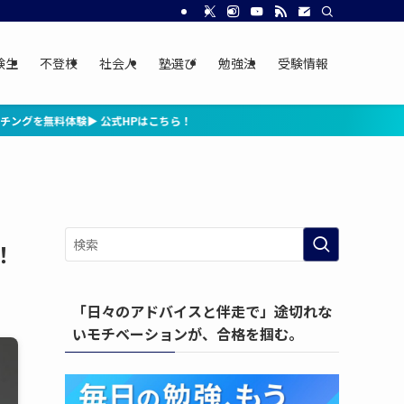
験生
不登校
社会人
塾選び
勉強法
受験情報
ら！
！
「日々のアドバイスと伴走で」途切れな
いモチベーションが、合格を掴む。