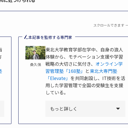
0%に近づけられる
スクロールできます
本記事を監修する専門家
指
東北大学教育学部在学中、自身の浪人
方
体験から、モチベーション支援や学習
8
戦略の大切さに気付き、
オンライン学
桑久保
塾
習管理塾「168塾」
と
東北大専門塾
」
「Elevate」
を共同創設し、IT技術を活
用した学習管理で全国の受験生を支援
している。
もっと詳しく